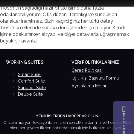
Tioso’nun sağladığı hazır ofisle işime daha fazla
odaklanabiliyorum. Ofis düzeni, ferahlığı ve sundukları
olanaklar inanılmaz. Sizin kaçırdığınız her türlü detay
Tioso’nun ellerinde soruna dönüşmeden çözülüyor. Kendi
işime odaklanırken altyapı ve diğer detaylarla uğraşmamak
büyük bir avantaj.
Çerez Politikası
Smart Suite
İlgili Kişi Başvuru Formu
Comfort Suite
Aydınlatma Metni
Superior Suite
Deluxe Suite
YENİLİKLERDEN HABERDAR OLUN
Ofislerimiz, yeni lokasyonlarımız, en son etkinliklerimiz ve Tioso'da olup
biten her şeyden ilk sen haberdar olmak için bültenimize kaydol!