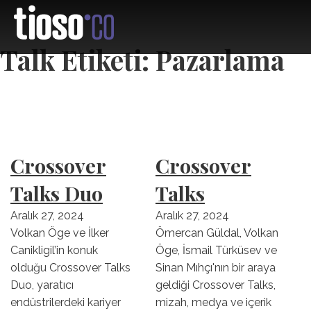
Talk Etiketi:
Pazarlama
Crossover
Crossover
Talks Duo
Talks
Aralık 27, 2024
Aralık 27, 2024
Volkan Öge ve İlker
Ömercan Güldal, Volkan
Canikligil’in konuk
Öge, İsmail Türküsev ve
olduğu Crossover Talks
Sinan Mıhçı'nın bir araya
Duo, yaratıcı
geldiği Crossover Talks,
endüstrilerdeki kariyer
mizah, medya ve içerik