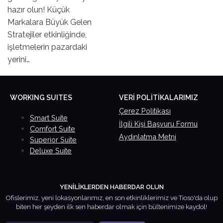
hazır olun! Küçük
Markalara Büyük Gelen
Stratejiler etkinliğinde,
işletmelerin pazardaki
yerini…
Çerez Politikası
Smart Suite
İlgili Kişi Başvuru Formu
Comfort Suite
Aydınlatma Metni
Superior Suite
Deluxe Suite
YENİLİKLERDEN HABERDAR OLUN
Ofislerimiz, yeni lokasyonlarımız, en son etkinliklerimiz ve Tioso'da olup
biten her şeyden ilk sen haberdar olmak için bültenimize kaydol!